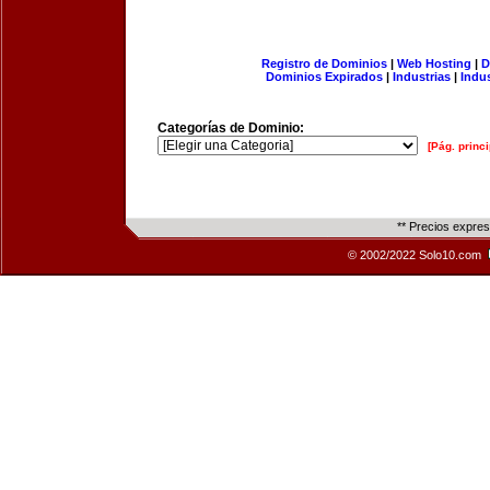
Registro de Dominios
|
Web Hosting
|
D
Dominios Expirados
|
Industrias
|
Indu
Categorías de Dominio:
[Pág. princi
** Precios expre
© 2002/2022 Solo10.com