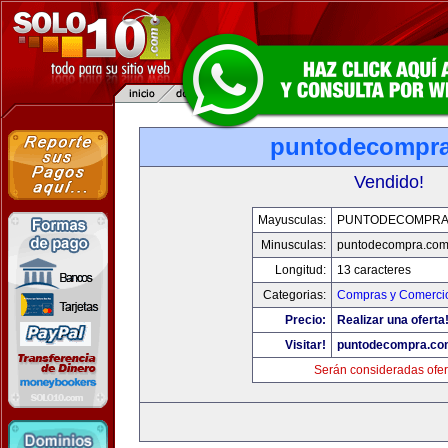
puntodecompr
Vendido!
Mayusculas:
PUNTODECOMPRA
Minusculas:
puntodecompra.co
Longitud:
13 caracteres
Categorias:
Compras y Comercio
Precio:
Realizar una oferta
Visitar!
puntodecompra.co
Serán consideradas ofer