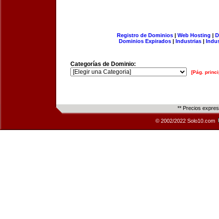
Registro de Dominios
|
Web Hosting
|
D
Dominios Expirados
|
Industrias
|
Indu
Categorías de Dominio:
[Pág. princi
** Precios expre
© 2002/2022 Solo10.com