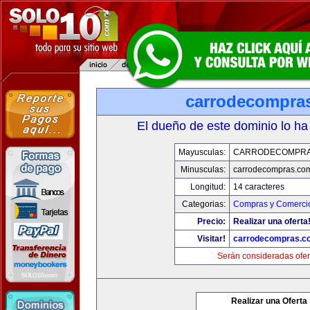
carrodecompra
El dueño de este dominio lo ha
Mayusculas:
CARRODECOMPRA
Minusculas:
carrodecompras.co
Longitud:
14 caracteres
Categorias:
Compras y Comercio
Precio:
Realizar una oferta
Visitar!
carrodecompras.c
Serán consideradas ofer
Realizar una Oferta