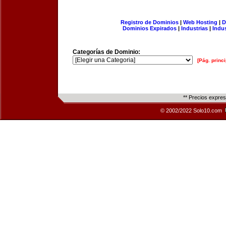
Registro de Dominios
|
Web Hosting
|
D
Dominios Expirados
|
Industrias
|
Indu
Categorías de Dominio:
[Pág. princi
** Precios expre
© 2002/2022 Solo10.com