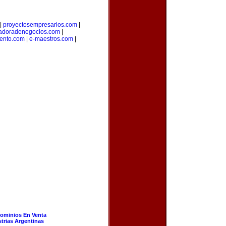
|
proyectosempresarios.com
|
adoradenegocios.com
|
ento.com
|
e-maestros.com
|
ominios En Venta
strias Argentinas