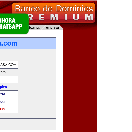
a.com
CASA.COM
.com
mpleo
rta!
a.com
tas