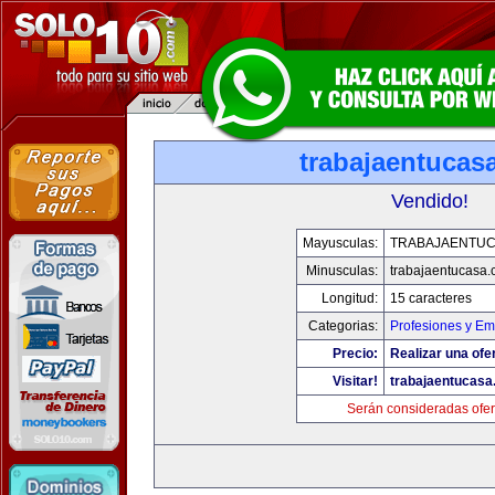
trabajaentucas
Vendido!
Mayusculas:
TRABAJAENTU
Minusculas:
trabajaentucasa
Longitud:
15 caracteres
Categorias:
Profesiones y E
Precio:
Realizar una ofe
Visitar!
trabajaentucas
Serán consideradas ofer