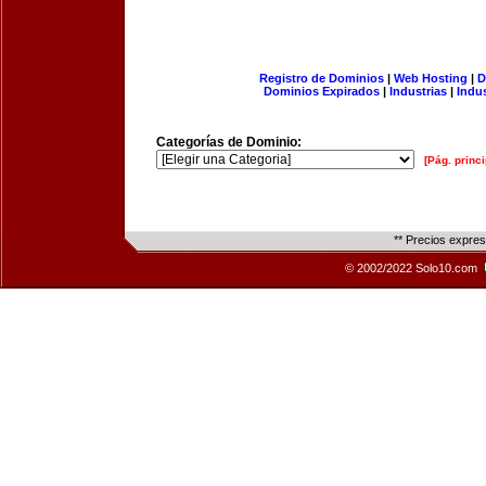
Registro de Dominios
|
Web Hosting
|
D
Dominios Expirados
|
Industrias
|
Indu
Categorías de Dominio:
[Pág. princi
** Precios expre
© 2002/2022 Solo10.com