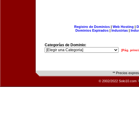
Registro de Dominios
|
Web Hosting
|
D
Dominios Expirados
|
Industrias
|
Indu
Categorías de Dominio:
[Pág. princi
** Precios expre
© 2002/2022 Solo10.com