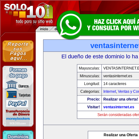
ventasinterne
El dueño de este dominio lo ha
Mayusculas:
VENTASINTERNET.
Minusculas:
ventasinternet.es
Longitud:
14 caracteres
Categorias:
Internet
,
Ventas y Co
Precio:
Realizar una oferta!
Visitar!
ventasinternet.es
Serán consideradas ofer
Realizar una Oferta