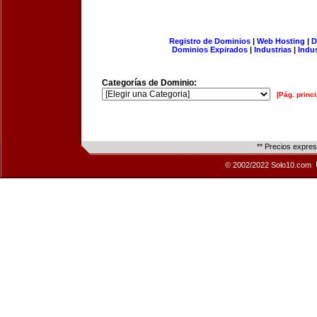
Registro de Dominios
|
Web Hosting
|
D
Dominios Expirados
|
Industrias
|
Indu
Categorías de Dominio:
[Pág. princi
** Precios expre
© 2002/2022 Solo10.com