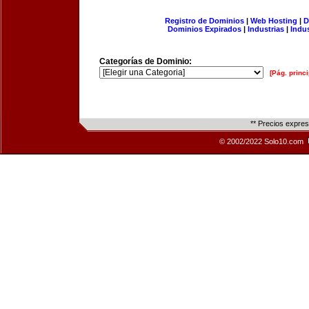
Registro de Dominios
|
Web Hosting
|
D
Dominios Expirados
|
Industrias
|
Indu
Categorías de Dominio:
[Pág. princi
** Precios expre
© 2002/2022 Solo10.com