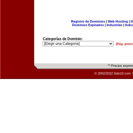
Registro de Dominios
|
Web Hosting
|
D
Dominios Expirados
|
Industrias
|
Indu
Categorías de Dominio:
[Pág. princi
** Precios expre
© 2002/2022 Solo10.com