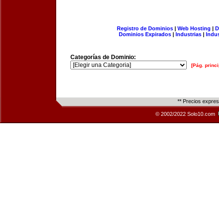
Registro de Dominios
|
Web Hosting
|
D
Dominios Expirados
|
Industrias
|
Indu
Categorías de Dominio:
[Pág. princi
** Precios expre
© 2002/2022 Solo10.com