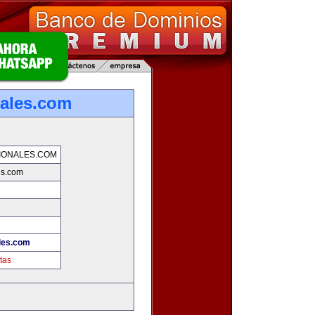
nales.com
IONALES.COM
es.com
les.com
tas