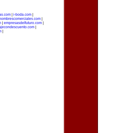
as.com
|
i-boda.com
|
nombrescomerciales.com
|
m
|
empresasdelfuturo.com
|
ajecondescuento.com
|
m
|