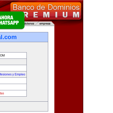
al.com
COM
fesiones y Empleo
tas