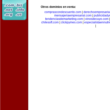
Otros dominios en venta:
comprascondescuento.com
|
derechoempresaria
mensajeriaempresarial.com
|
publicidad
tendenciasdemarketing.com
|
vinosdecuyo.com
chilesoft.com
|
clickpymes.com
|
especialistaennutr
|