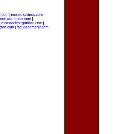
l.com
|
mendozavinos.com
|
ymercadotecnia.com
|
|
cabinasdeseguridad.com
|
icion.com
|
facildecomprar.com