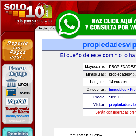
propiedadesvi
El dueño de este dominio lo ha
Mayusculas:
PROPIEDADES
Minusculas:
propiedadesvip
Longitud:
14 caracteres
Categorias:
Inmuebles y Pr
Precio:
$899.00
Visitar!
propiedadesvi
Serán consideradas ofer
R