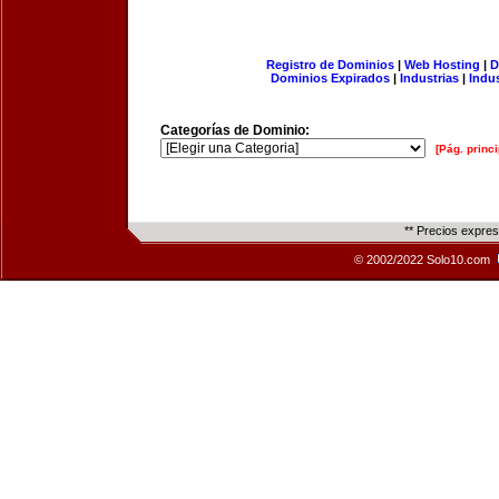
Registro de Dominios
|
Web Hosting
|
D
Dominios Expirados
|
Industrias
|
Indu
Categorías de Dominio:
[Pág. princi
** Precios expre
© 2002/2022 Solo10.com