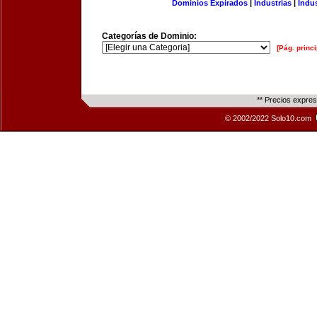
Dominios Expirados
|
Industrias
|
Indu
Categorías de Dominio:
[Pág. princi
** Precios expre
© 2002/2022 Solo10.com