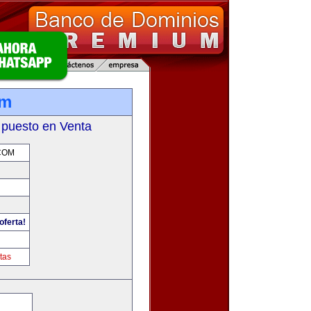
om
 puesto en Venta
COM
oferta!
m
tas