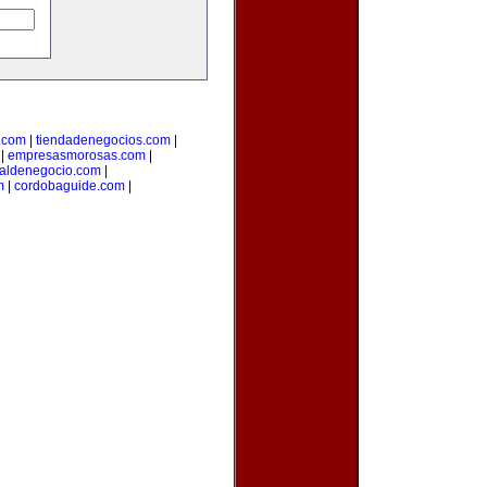
.com
|
tiendadenegocios.com
|
|
empresasmorosas.com
|
taldenegocio.com
|
m
|
cordobaguide.com
|