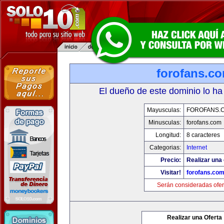
forofans.c
El dueño de este dominio lo ha
Mayusculas:
FOROFANS.
Minusculas:
forofans.com
Longitud:
8 caracteres
Categorias:
Internet
Precio:
Realizar una 
Visitar!
forofans.co
Serán consideradas ofer
Realizar una Oferta