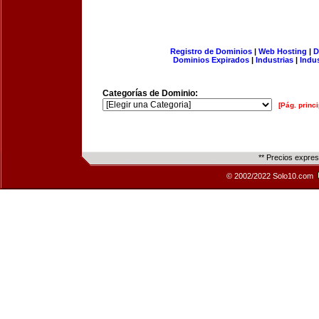
Registro de Dominios
|
Web Hosting
|
D
Dominios Expirados
|
Industrias
|
Indu
Categorías de Dominio:
[Pág. princi
** Precios expre
© 2002/2022 Solo10.com