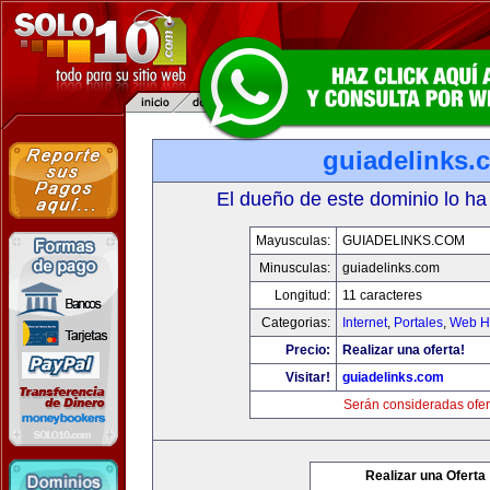
guiadelinks.
El dueño de este dominio lo ha
Mayusculas:
GUIADELINKS.COM
Minusculas:
guiadelinks.com
Longitud:
11 caracteres
Categorias:
Internet
,
Portales
,
Web Ho
Precio:
Realizar una oferta!
Visitar!
guiadelinks.com
Serán consideradas ofer
Realizar una Oferta