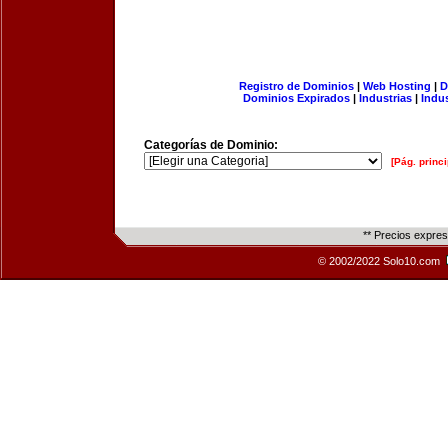
Registro de Dominios
|
Web Hosting
|
D
Dominios Expirados
|
Industrias
|
Indu
Categorías de Dominio:
[Pág. princi
** Precios expre
© 2002/2022 Solo10.com