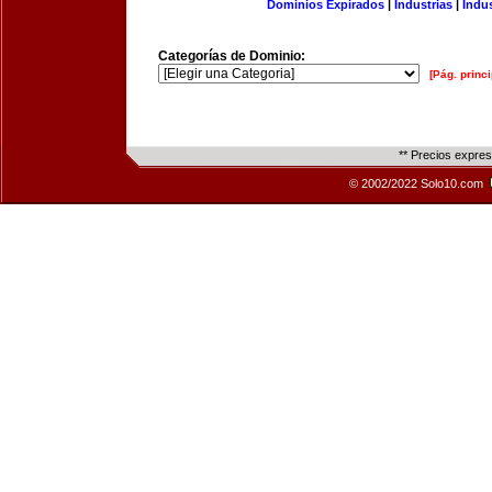
Dominios Expirados
|
Industrias
|
Indu
Categorías de Dominio:
[Pág. princi
** Precios expre
© 2002/2022 Solo10.com