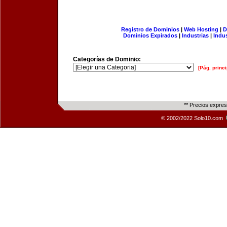
Registro de Dominios
|
Web Hosting
|
D
Dominios Expirados
|
Industrias
|
Indu
Categorías de Dominio:
[Pág. princi
** Precios expre
© 2002/2022 Solo10.com