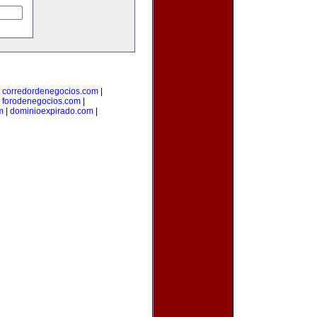
|
corredordenegocios.com
|
|
forodenegocios.com
|
m
|
dominioexpirado.com
|