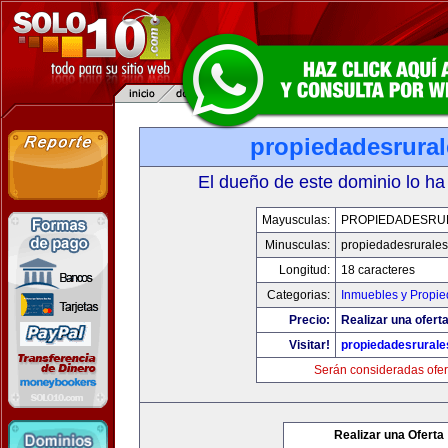
propiedadesrura
El dueño de este dominio lo ha
Mayusculas:
PROPIEDADESRU
Minusculas:
propiedadesrurale
Longitud:
18 caracteres
Categorias:
Inmuebles y Propi
Precio:
Realizar una oferta
Visitar!
propiedadesrural
Serán consideradas ofer
Realizar una Oferta