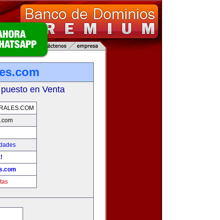
les.com
 puesto en Venta
RALES.COM
s.com
edades
!
es.com
tas