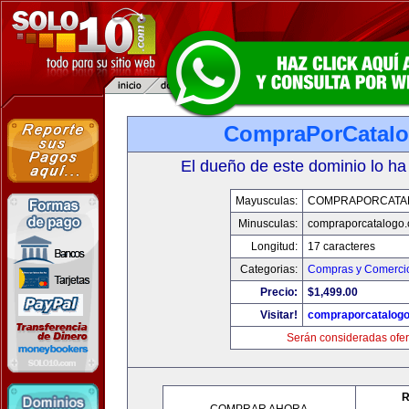
CompraPorCatal
El dueño de este dominio lo ha
Mayusculas:
COMPRAPORCATA
Minusculas:
compraporcatalogo
Longitud:
17 caracteres
Categorias:
Compras y Comercio
Precio:
$1,499.00
Visitar!
compraporcatalog
Serán consideradas ofer
R