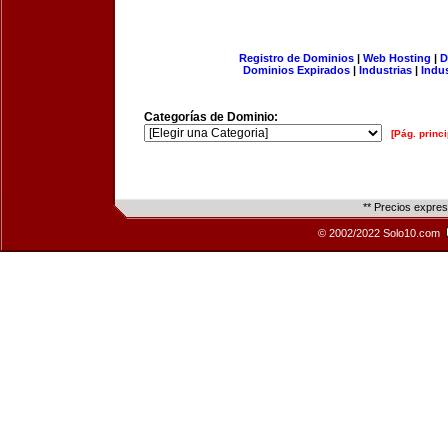
Registro de Dominios
|
Web Hosting
|
D
Dominios Expirados
|
Industrias
|
Indu
Categorías de Dominio:
[Pág. princi
** Precios expre
© 2002/2022 Solo10.com