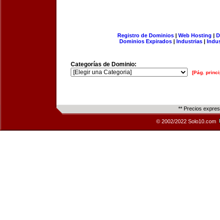
Registro de Dominios
|
Web Hosting
|
D
Dominios Expirados
|
Industrias
|
Indu
Categorías de Dominio:
[Pág. princi
** Precios expre
© 2002/2022 Solo10.com