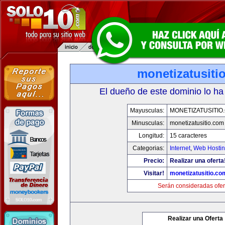
monetizatusiti
El dueño de este dominio lo ha
Mayusculas:
MONETIZATUSITIO
Minusculas:
monetizatusitio.com
Longitud:
15 caracteres
Categorias:
Internet
,
Web Hostin
Precio:
Realizar una oferta
Visitar!
monetizatusitio.co
Serán consideradas ofer
Realizar una Oferta