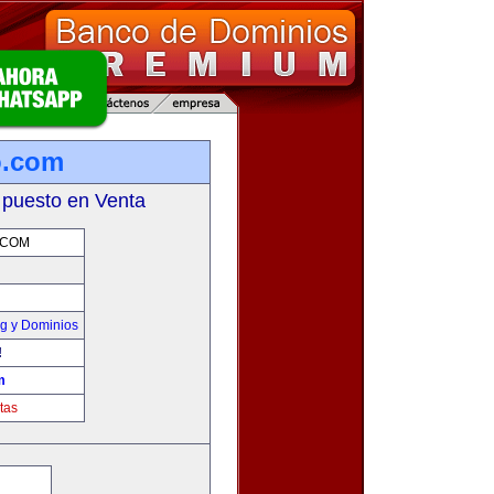
o.com
 puesto en Venta
.COM
g y Dominios
!
m
tas