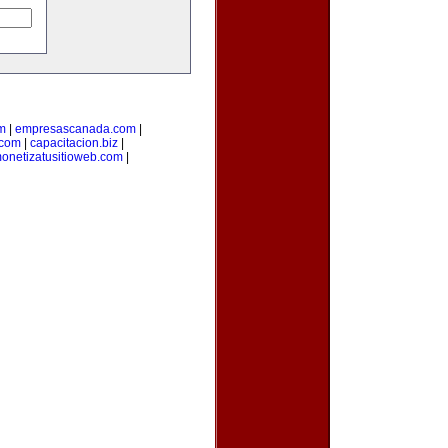
m
|
empresascanada.com
|
.com
|
capacitacion.biz
|
onetizatusitioweb.com
|